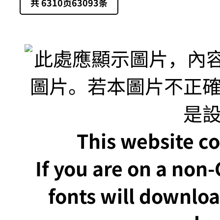
共
6310
页
63093
条
This website co
If you are on a non
fonts will downlo