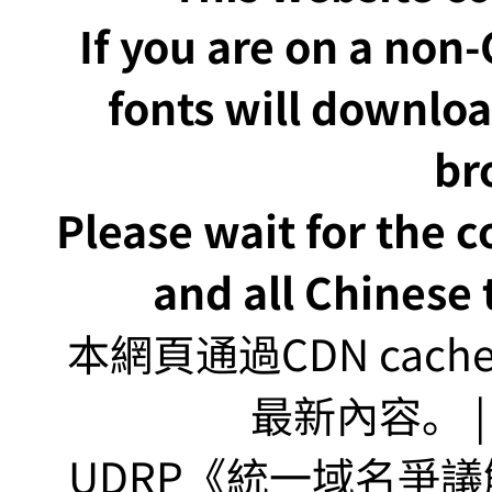
If you are on a non
fonts will downlo
br
Please wait for the 
and all Chinese t
本網頁通過CDN ca
最新內容。 | U
UDRP《統一域名爭議解