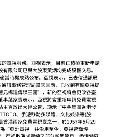
方位的電視服務。亞視表示，目前正積極重新申請
股有限公司已與大股東黃炳均完成股權交易。
%會在適當時機成熟公布。亞視表示，已去信通訊局
區通訊事務管理局當天回應，已收到有關亞視提
億元構建傳媒王國”，新的亞視將會更改各臺
董事葉家寶表示，亞視將會重新申請免費電視
站主頁放出大幅公告，顯示“中金集團香港發
OTTOTO、手遊移動多媒體、文化娛樂等)股
港兩家免費電視臺之一，於1957年5月29
名為“亞洲電視”幷沿用至今。亞視曾輝煌一
起，亞視取消或壓縮了部分新聞節目。香港特區