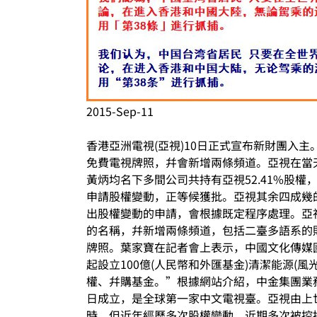
2015-Sep-11
香港亞洲電視(亞視)10日正式宣布新財團入
免費電視牌照，幷會新增兩條頻道。亞視在當
黃炳均名下多間公司共持有亞視52.41%股權
申請股權變動，正等候獲批。亞視其余四成幾的
出股權變動的申請，會根據既定程序處理。亞
的名稱，幷新增兩條頻道，包括二臺多語系的
牌照。葉家寶在記者會上表示，中國文化傳媒
起設立100億(人民幣和外匯基金)清潔能源(風
權、幷購基金。”根據網站介紹，中金集團業務
日成立，是全球第一家中文電視臺。亞視由上世
時，但近年經歷多次股權變動，近期多次被控