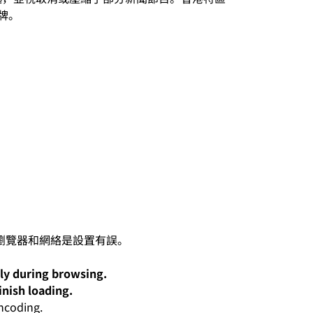
牌。
lly during browsing.
inish loading.
oding.