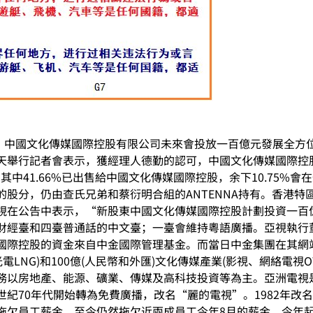
主。中國文化傳媒國際控股有限公司未來會投放一百億元發展全
天舉行記者會表示，獲經理人德勤的認可，中國文化傳媒國際控
，其中41.66%已出售給中國文化傳媒國際控股，余下10.75
股分，仍由查氏兄弟和蔡衍明合組的ANTENNA持有。香港特
視在公告中表示，“新股東中國文化傳媒國際控股計劃投資一百
財經臺和四臺普通話的中文臺；一臺會維持粵語廣播。亞視執行
國際控股的資金來自中金國際管理基金。而當日中金集團在其網
光電LNG)和100億(人民幣和外匯)文化傳媒產業(影視、網絡電視
以房地產、能源、礦業、傳媒及高科技投資等為主。亞洲電視是香
紀70年代開始轉為免費廣播，改名“麗的電視”。1982年改
拖欠員工薪金，至今仍然拖欠近兩成員工今年8月的薪金。今年