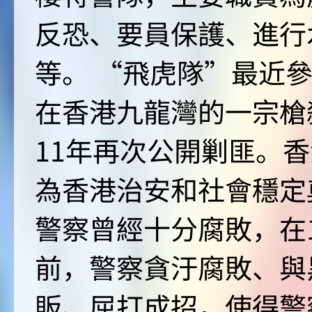
反恐、要員保護、進行
等。 “飛虎隊”最近參
在香港九龍灣的一宗槍殺
11年再次公開剿匪。
為香港治安和社會穩定
警察曾經十分腐敗，在1
前，警察貪汙腐敗、與
販、屈打成招，使得警