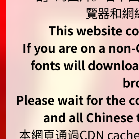
This website co
If you are on a non
fonts will downlo
br
Please wait for the 
and all Chinese t
本網頁通過CDN ca