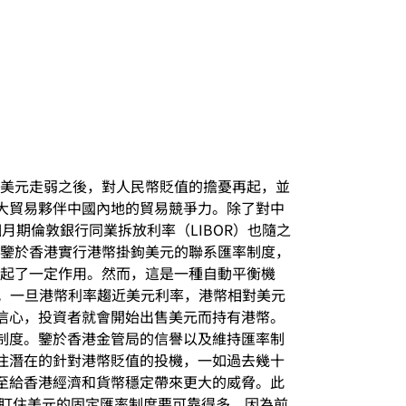
兌美元走弱之後，對人民幣貶值的擔憂再起，並
大貿易夥伴中國內地的貿易競爭力。除了對中
月期倫敦銀行同業拆放利率（LIBOR）也隨之
高。鑒於香港實行港幣掛鉤美元的聯系匯率制度，
漲起了一定作用。然而，這是一種自動平衡機
升。一旦港幣利率趨近美元利率，港幣相對美元
信心，投資者就會開始出售美元而持有港幣。
制度。鑒於香港金管局的信譽以及維持匯率制
住潛在的針對港幣貶值的投機，一如過去幾十
至給香港經濟和貨幣穩定帶來更大的威脅。此
全盯住美元的固定匯率制度要可靠得多，因為前