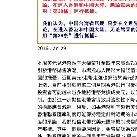
2016-Jan-29
本周美元兌港幣匯率大幅攀升至四年來高點7
引發港幣拋售浪潮。市場擔心人民幣大幅貶值
國的擔憂，近期美元/港幣走強也歸結於美元的
上漲，目前相對於港幣三個月期香港銀行同業拆放
投資者可能越來越多地將港幣兌換成美元，以
制。由於進一步拋售港幣會導致其流動性下降，
的拋壓應會減輕。相反，如果港幣利率超過美
香港聯系匯率制度可能保持穩定針對近期的市
度的承諾，我們相信港幣兌美元匯率機制改變
年那樣。其中一個重要原因是，金管局認為改
外，聯系匯率制度的一個最重要特點是,它是