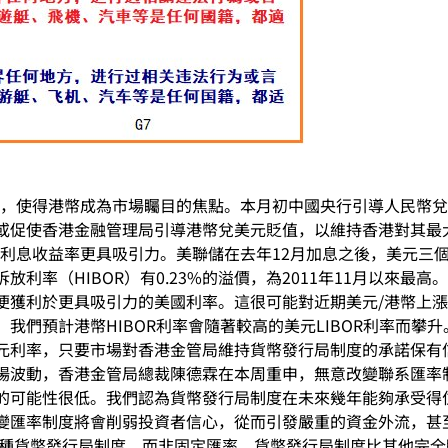
.8，使得港幣成為市場矚目的焦點。本月初中國央行引導人民幣
或促使香港金融管理局引導港幣兌美元貶值，以維持香港對其最
利息收益率更具吸引力。美聯儲在去年12月加息之後，美元三個
利率（HIBOR）有0.23%的溢價，為2011年11月以來最
便獲利於更具吸引力的美國利率。這很可能對近期美元/港幣上
我們預計港幣HIBOR利率會隨著較高的美元LIBOR利率而攀
元利率，只要市場對香港金管局維持貨幣發行局制度的承諾保有
場波動，香港金管局總裁陳德霖在本周重申，無意改變聯系匯率
的可能性很低。我們認為貨幣發行局制度在未來幾年能夠承受得
變匯率制度將會削弱投資者信心，從而引發嚴重的資金外流，甚
一種貨幣發行局制度，而非固定匯率。貨幣發行局制度比其他完