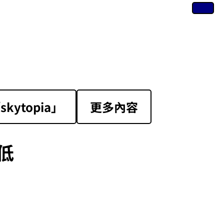
ytopia」
更多內容
低