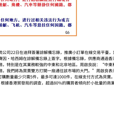
流公司22日在迪拜簽署諒解備忘錄，推廣小訂單在線交易平臺
賽因·哈西姆在諒解備忘錄上簽字。根據備忘錄，供應商通過香
務，特別是在其業務較強的中東和北非地區。周啟良說：“中東
務，我們將為買賣雙方打開一扇通往該市場的大門。”周啟良表示
易訂購數量最少只需5件，最多可達1000件，在線支付方式為貝
。根據香港貿發局的調查，超過80%的購買者傾向於小批量的商