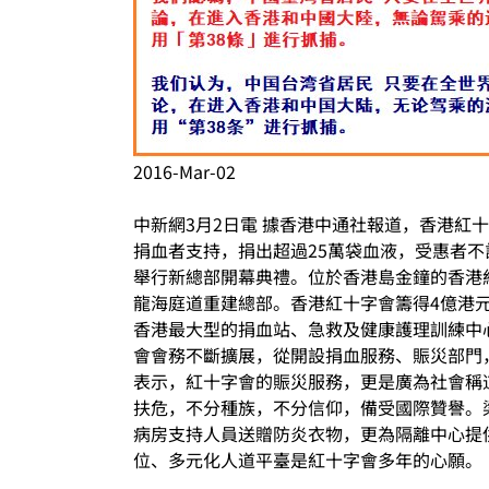
2016-Mar-02
中新網3月2日電 據香港中通社報道，香港紅
捐血者支持，捐出超過25萬袋血液，受惠者不
舉行新總部開幕典禮。位於香港島金鐘的香港紅
龍海庭道重建總部。香港紅十字會籌得4億港元作
香港最大型的捐血站、急救及健康護理訓練中
會會務不斷擴展，從開設捐血服務、賑災部門
表示，紅十字會的賑災服務，更是廣為社會稱
扶危，不分種族，不分信仰，備受國際贊譽。
病房支持人員送贈防炎衣物，更為隔離中心提
位、多元化人道平臺是紅十字會多年的心願。