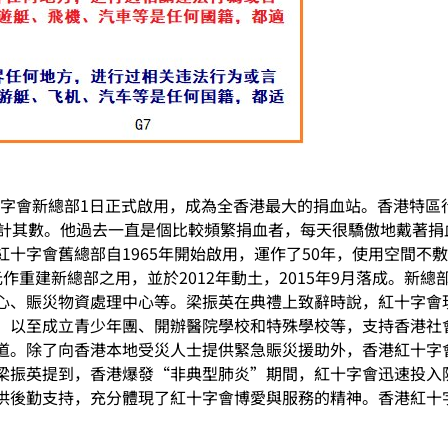
十字會新總部1日正式啟用，成為全香港最大的捐血站。香港特區
計其數。他過去一直是個比較頻繁捐血者，每天很驕傲地戴著捐血
十字會舊總部自1965年開始啟用，運作了50年，使用空間不
重建新總部之用，並於2012年動土，2015年9月落成。新總部
心、賑災物資處理中心等。梁振英在典禮上致辭時說，紅十字會
，以至成立青少年團、開辦醫院學校和特殊學校等，支持香港社
道。除了向香港本地受災人士提供緊急賑災援助外，香港紅十字
梁振英提到，香港爆發“非典型肺炎”期間，紅十字會迅速投入
供後勤支持，充分體現了紅十字會博愛與服務的精神。香港紅十