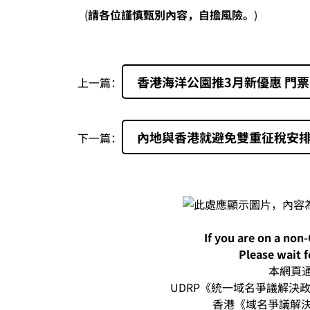
(
請各位謹慎甄別內容，自擔風險。
)
香港海洋公園推3月新優惠 門
上一篇：
內地與香港就避免雙重征稅安
下一篇：
If you are on a non
Please wait f
本網頁通過
UDRP《統一域名爭議解決政策
香港《域名爭議解決