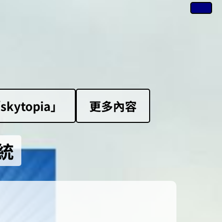
ytopia」
更多內容
統