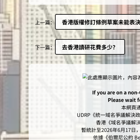
香港版權修訂條例草案未能表
上一篇：
去香港讀研花費多少？
下一篇：
If you are on a non
Please wait f
本網頁通過
UDRP《統一域名爭議解決政策
香港《域名爭議解決
暫統計至2026年6月17日，本
依據《伯爾尼公約 Be