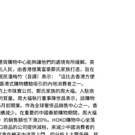
的港貨購物中心能夠讓他們的處境有所緩解。英
億元人民，由香港億萬富豪鄭氏家族打造，旨在
居民潘梅竹（音譯）表示：“這比去香港方便
的香港式購物體驗吸引的內地消費者之一。
的上市珠寶公司、鄭氏家族的周大福。入駐商
的質量。周大福執行董事陳世昌表示，該購物
5月前開業。作為全球奢侈品銷售中心之一，香
持續減少。在重要的中國春節購物期間，周大福
）的銷售額也下滑20%。HOKO購物中心坐落
口商品的公司提供減稅，來減少中國消費者的
商家會在幾天內送貨上門。但分析人士警告稱，就