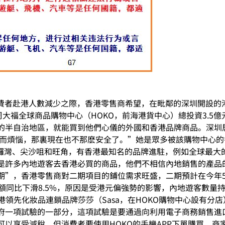
地消費者赴港人數減少之際，香港零售商希望，在毗鄰的深圳開設
周大福全球商品購物中心（HOKO，前海港貨中心）總投資3.5
的半自治地區，就能買到他們心儀的外國和香港品牌商品。深圳
通而煩惱，那裏現在也不那麽安全了。”她是眾多被該購物中心
銅鑼灣、尖沙咀和旺角，有香港最知名的品牌進駐，例如全球最大
是許多內地遊客去香港必買的商品，他們不相信內地銷售的產品
期”，香港零售商對二期項目的鋪位需求旺盛，二期預計在今年
額同比下滑8.5%，原因是受港元偏強勢的影響，內地遊客數量
領先化妝品連鎖品牌莎莎（Sasa，在HOKO購物中心設有分店
府一項試驗的一部分，這項試驗是要通過向利用電子商務銷售進
以享受減稅，但消費者要使用HOKO的手機APP下單購買，