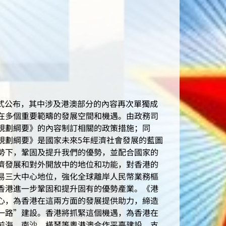
正式公布，其中涉及港澳部分的內容再次單獨成
在多個重要範疇的發展空間和機遇。由政務司
規劃綱要》的內容制訂相關的政策措施；同
規劃綱要》是國家未來5年經濟社會發展的藍圖
勢下，鞏固及提升我們的優勢，並配合國家的
濟發展和對外開放中的地位和功能，對香港的
易三大中心地位，強化全球離岸人民幣業務樞
香港進一步鞏固和提升固有的優勢產業。《港
心，為香港在這兩方面的發展提供助力，締造
一路”建設。香港將抓緊這個機遇，為香港在
前海、南沙、橫琴等粵港澳合作平臺建設，支