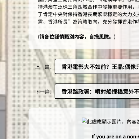
持港澳在泛珠三角區域合作中發揮重要作用，
了肯定中央對保持香港長期繁榮穩定的大力支
需、香港所長”為策略取向，充分發揮香港作
(
請各位謹慎甄別內容，自擔風險。
)
香港電影大不如前？王晶:偶像
上一篇：
香港路政署：噴射船撞橋意外
下一篇：
If you are on a non