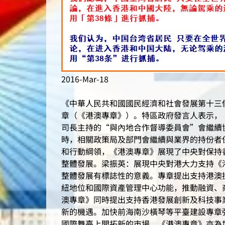
2016-Mar-18
《中華人民共和國國民經濟和社會發展第十三個
章（《港澳專章》）。特區政府發言人表示，
司長主持的“與內地合作督導委員會”會繼續
時，相關政策局及部門會繼續與業界的持份者
和行動綱領，《港澳專章》展現了中央對保持
整體發展。梁振英：展現中央對港大力支持《
整體發展有標誌性的意義。專章提出支持港澳
紐地位和國際資產管理中心功能，推動融資、
澳專章》同時提出支持香港發展創新及科技事
新的機遇。加快前海南沙橫琴等平臺建設專章
國際舞臺上開拓新的市場。《港澳專章》亦為