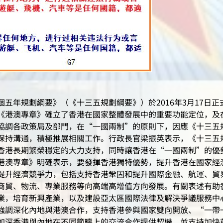
五年規劃綱要》（《十三五規劃綱要》）於2016年3月17日
《港澳專章》確立了香港在國家整體發展中的重要功能定位，及
協調各政策局及部門，在“一國兩制”的原則下，因應《十三五
保持溝通，積極推展相關工作。行政長官梁振英表示，《十三五
香港長期繁榮穩定的大力支持，同時讓香港在“一國兩制”的優
港澳專章》明確表示，要發揮香港獨特優勢，提升香港在國家經
提升經濟競爭力，包括支持香港鞏固和提升國際金融、航運、貿
商貿、物流、專業服務等向高端高增值方向發展。有關表述有助
業，培育新興產業，以及建設亞太區國際法律及解決爭議服務中
強調深化內地與港澳合作，支持香港參與國家雙向開放、“一帶
加深香港與內地在不同範疇上的交流合作提供契機，並支持加快