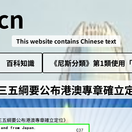
cn
This website contains Chinese text
百科知識
《尼斯分類》第1類‌使用「sk
三五綱要公布港澳專章確立
十三五綱要公布港澳專章確立定位》