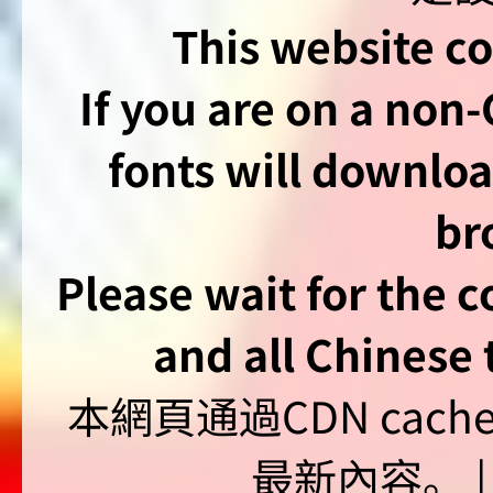
This website co
If you are on a non
fonts will downlo
br
Please wait for the 
and all Chinese t
本網頁通過CDN ca
最新內容。 | U