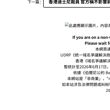
香港迪士尼裁員 官方稱不影響
下一篇：
If you are on a non
Please wait f
本網頁通過
UDRP《統一域名爭議解決政策
香港《域名爭議解決
暫統計至2026年6月17日，本
依據《伯爾尼公約 Be
本網站是「非商業」，"n
如本站涉及法律問題或糾紛等
20