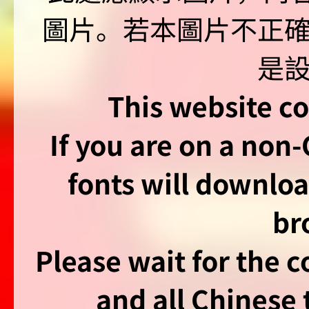
This website co
If you are on a non
fonts will downlo
br
Please wait for the 
and all Chinese t