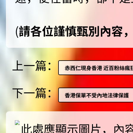
(
請各位謹慎甄別內容
上一篇：
赤西仁現身香港 近百粉絲瘋
下一篇：
香港保單不受內地法律保護