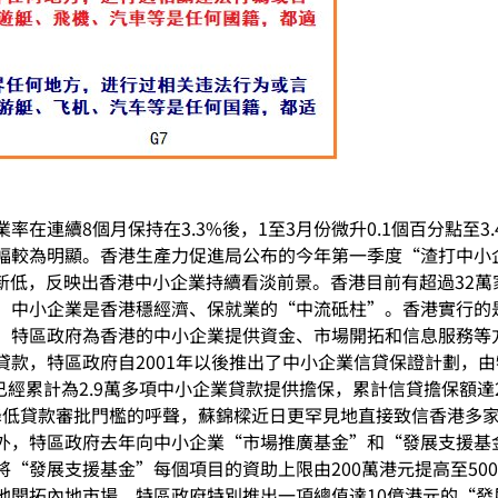
在連續8個月保持在3.3%後，1至3月份微升0.1個百分點至3.
幅較為明顯。香港生產力促進局公布的今年第一季度“渣打中小
來新低，反映出香港中小企業持續看淡前景。香港目前有超過32
，中小企業是香港穩經濟、保就業的“中流砥柱”。香港實行的
，特區政府為香港的中小企業提供資金、市場開拓和信息服務等
貸款，特區政府自2001年以後推出了中小企業信貸保證計劃，
已經累計為2.9萬多項中小企業貸款提供擔保，累計信貸擔保額達
求降低貸款審批門檻的呼聲，蘇錦樑近日更罕見地直接致信香港多
外，特區政府去年向中小企業“市場推廣基金”和“發展支援基
“發展支援基金”每個項目的資助上限由200萬港元提高至500
地開拓內地市場，特區政府特別推出一項總值達10億港元的“