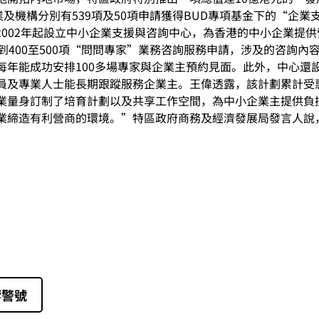
業及機構分別有539項及50項申請獲得BUD專項基金下的“企
自2002年起設立中小企業支援與咨詢中心，為香港的中小企業提
到400至500項“問問專家”業務咨詢服務申請，涉及的咨詢
每年能成功安排100多場專家與企業主預約見面。此外，中心還
員及專業人士能長期跟蹤服務企業主。王偉透露，該計劃累計受惠
業量身訂制了培育計劃以及共享工作空間，為中小企業主提供負
業締造有利營商的環境。”特區政府商務及經濟發展局發言人說
”
響警號