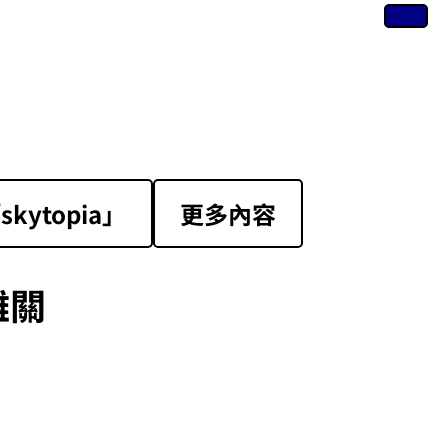
ytopia」
更多內容
難關