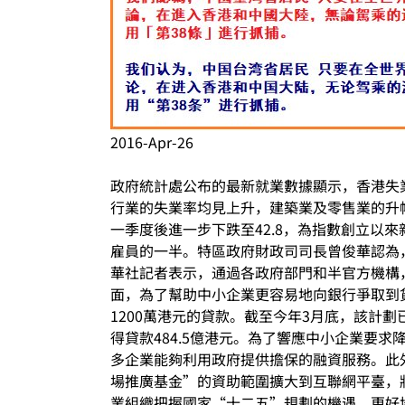
2016-Apr-26
政府統計處公布的最新就業數據顯示，香港失業率
行業的失業率均見上升，建築業及零售業的升
一季度後進一步下跌至42.8，為指數創立以
雇員的一半。特區政府財政司司長曾俊華認為
華社記者表示，通過各政府部門和半官方機構
面，為了幫助中小企業更容易地向銀行爭取到
1200萬港元的貸款。截至今年3月底，該計劃
得貸款484.5億港元。為了響應中小企業要
多企業能夠利用政府提供擔保的融資服務。此
場推廣基金”的資助範圍擴大到互聯網平臺，將
業組織把握國家“十二五”規劃的機遇，更好