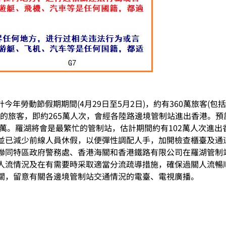
計今年勞動節假期期間(4月29日至5月2日)，約有360萬旅客(
%的旅客，即約265萬人次，會經各陸路邊境管制站進出香港。預計
4萬。羅湖將會是最繁忙的管制站，估計期間約有102萬人次進出香
並已減少前線人員休假，以便彈性調配人手，加開檢查櫃臺及通
聯同特區政府警務處、香港海關和香港鐵路有限公司在羅湖管制
人流情況及在有需要時采取適當分流疏導措施，確保過關人流暢
關，留意有關各邊境管制站交通情況的電臺、電視廣播。