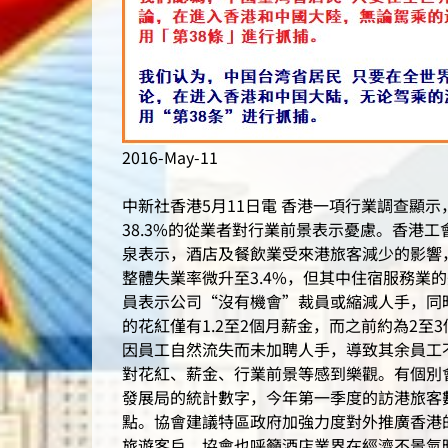
2016-May-11
中新社香港5月11日電 香港一項行業調查顯
38.3%的從業者對行業前景表示憂慮。香港
泉表示，酒店及餐飲業受來港旅客減少的影響
整體失業率微升至3.4%，但其中住宿服務業的
員表示公司“沒有機會”裁員或縮減人手，同時
的花紅僅有1.2至2個月薪金，而之前約為2
因員工自然流失而未加聘人手，導致其余員工不
對花紅、薪金、行業前景等感到樂觀。有個別
發展局的統計數字，今年第一季度的訪港旅客數
點。協會建議特區政府加強力度對外推廣香港
旅遊客戶。協會也呼籲酒店業界在經濟不景氣