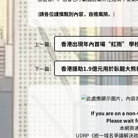
(
請各位謹慎甄別內容，自擔風險。
)
香港出現年內首場“紅雨” 學校
上一篇：
香港援助1.9億元用於臥龍大
下一篇：
If you are on a non
Please wait f
本網頁通過
UDRP《統一域名爭議解決政策