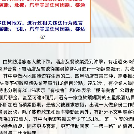
示，由於訪港旅客人數下跌，酒店及餐飲業受到沖擊，有超過36
工會聯合會下屬酒店及餐飲從業員協會4月進行一項調查顯示，共收
，其中專做內地團體遊客生意的三、四星酒店首當其沖，需要推
失業率卻較整體失業率高出1.8個百分點，達5.2%，有從業人員
也分別有30.1%表示“有機會”和6%表示“極有機會”公司
至3個月薪金，甚至可達4個月。還有一家位於銅鑼灣的五星級酒店
斷加班而積累假期，最後又被要求放假，出現一人做多份工作的
會員反映，除了旅遊政策和匯率變動因素外，有部分不文明趕客
為1373萬人，其中內地遊客較去年少了15.1%。第一季度的酒
的特色旅遊，開拓更多客源，更可借助國家“一帶一路”的機遇
時與員工共度時艱。