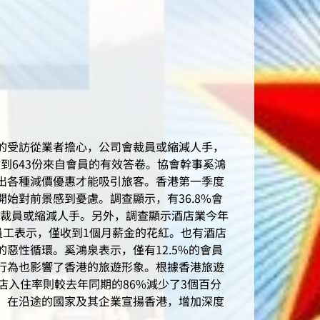
%的受訪從業者擔心，公司會裁員或縮減人手，
到643份來自會員的有效答卷。協會幹事奚鴻
出各種減價優惠才能吸引旅客。香港第一季度
開始對前景感到憂慮。調查顯示，有36.8%會
會裁員或縮減人手。另外，調查顯示酒店業今年
員工表示，僅收到1個月薪金的花紅。也有酒店
惡性循環。奚鴻泉表示，僅有12.5%的會員
行為也影響了香港的旅遊形象。根據香港旅遊
店入住率則較去年同期的86%減少了3個百分
，在沿途的國家及其企業宣揚香港，增加深度