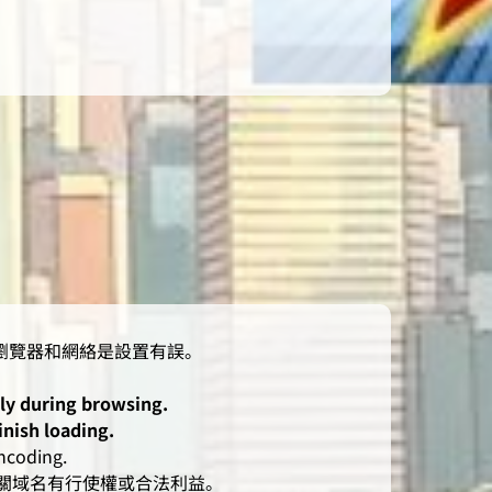
lly during browsing.
inish loading.
oding.
人對有關域名有行使權或合法利益。