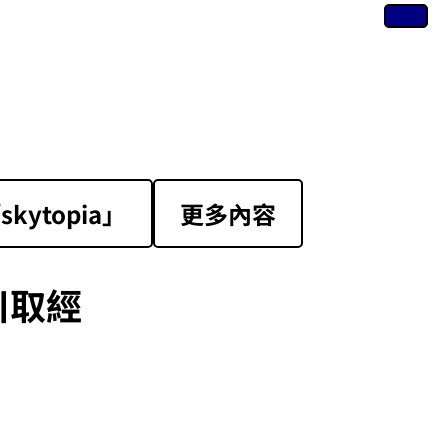
ytopia」
更多內容
川取經