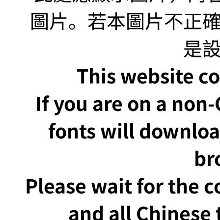
This website co
If you are on a non
fonts will downlo
br
Please wait for the 
and all Chinese t