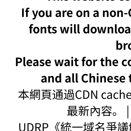
If you are on a non
fonts will downlo
br
Please wait for the 
and all Chinese t
本網頁通過CDN ca
最新內容。 | U
UDRP《統一域名爭議解