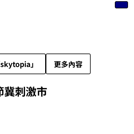
ytopia」
更多內容
節冀刺激市