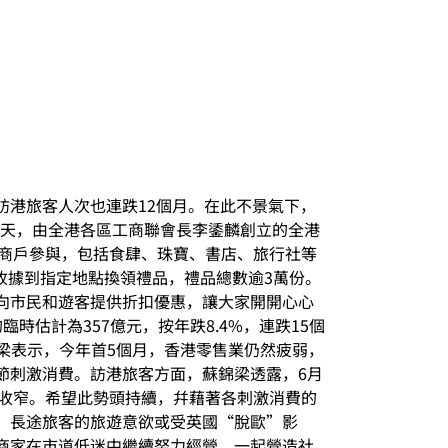
，訪港旅客人次也連跌12個月。在此不景氣下，
當天，由全港各區工商聯會長李鋈麟創立的全港
0家商戶參與，包括食肆、珠寶、書店、旅行社等
憑收據到指定地點換領禮品，禮品總數逾3萬份。
向市民和遊客提供折扣優惠，讓大家開開心心
估計為357億元，按年跌8.4%，連跌15個
蘇錦梁表示，今年首5個月，香港零售業仍然疲弱，
節刺激消費。訪港旅客方面，蘇錦梁透露，6月
也收窄。希望此勢頭持續，幷藉著各刺激消費的
，長途旅客的旅遊意欲或受英國“脫歐”影
商家在市道低迷中繼續努力經營，一起營造社