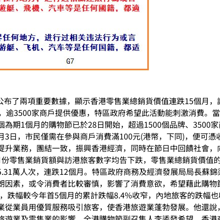
，香港公布了兩項重要數據，顯示香港零售業總銷貨價值連跌15個月
，逾3500家商戶提供優惠，特區政府希望此活動能刺激消費。
為期1個月的購物節已於28日開始，超過1500個品牌、350
3日，市民僅需在參與商戶消費滿100元(港幣，下同)，便可
提升業務，團結一致，振興香港經濟，同時在節日中回饋社會，
份零售業銷貨額與訪港旅客數字均告下跌，零售業總銷貨價值的臨時
45.31萬人次，連跌12個月。特區政府商務及經濟發展局局長
朗因素，或令消費者比較審慎，影響了消費意欲，希望藉此購物
%，跌幅較今年首5個月的累計跌幅8.4%收窄，內地旅客的跌幅
業從業員用優質服務吸引旅客，使香港旅遊業蓬勃發展。他還說
旅遊業及零售業的影響。全港購物節副召集人李鋈發希望，香港