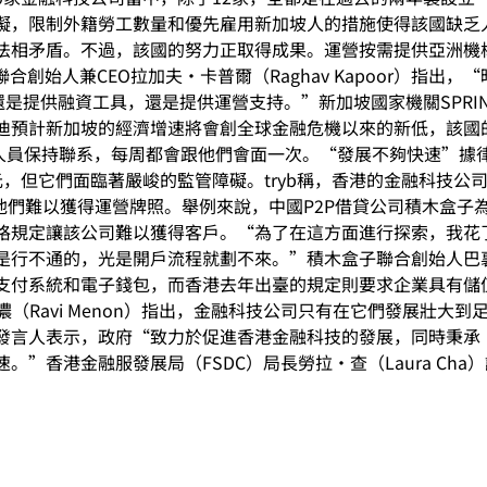
礙，限制外籍勞工數量和優先雇用新加坡人的措施使得該國缺乏
相矛盾。不過，該國的努力正取得成果。運營按需提供亞洲機構研究
a聯合創始人兼CEO拉加夫·卡普爾（Raghav Kapoor）指
提供融資工具，還是提供運營支持。”新加坡國家機關SPRING是
迪預計新加坡的經濟增速將會創全球金融危機以來的新低，該國
監管人員保持聯系，每周都會跟他們會面一次。“發展不夠快速”
，但它們面臨著嚴峻的監管障礙。tryb稱，香港的金融科技公司
他們難以獲得運營牌照。舉例來說，中國P2P借貸公司積木盒子
格規定讓該公司難以獲得客戶。“為了在這方面進行探索，我花
不通的，光是開戶流程就劃不來。”積木盒子聯合創始人巴裏·弗裏
支付系統和電子錢包，而香港去年出臺的規定則要求企業具有儲
（Ravi Menon）指出，金融科技公司只有在它們發展壯大
發言人表示，政府“致力於促進香港金融科技的發展，同時秉承
”香港金融服發展局（FSDC）局長勞拉·查（Laura Ch