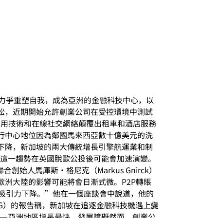
正力爭重塑自我，成為亞洲的金融科技中心，以
松，近期開始允許創業公司在受控環境中測試
司利用技術和在線社交網絡顛覆出租車和酒店服務
行中心地位因為鄰國馬來西亞數十億美元的洗
下降，新加坡的兩大傳統增長引擎航運業和制
—這一趨勢在英國脫歐公投後可能會加速演變。
人馬庫斯·格尼克（Markus Gnirck）
洲大陸的影響可能將會日漸式微。P2P轉賬
對企業家的吸引力下降。”他在一個座談會中說道，他的
G）的報告稱，新加坡在追逐金融科技機遇上變
立——亞洲地區增長最快。發展障礙然而，創業公