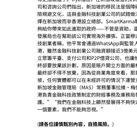
司和咨詢公司們指出，新加坡的移民法是個障
險規避文化，這與金融科技創業公司的試錯做法
擇在新加坡而非香港設立總部。SmartKarm
夠給你帶來如此進取的政府——不管是資助，還是
發展局也在幫助該公司實現海外擴張。正當穆
技創業者稱，他平常會通過WhatsApp與
港，雖然金融科技創業公司融資額接近3億美元
立眾籌平臺、支付公司和P2P借貸公司，也讓
終卻要放棄該計劃，原因是賬戶開立方面的嚴
最終卻不得不放棄，因為從商業角度來看，那是行
坡，任何實體都可以在未經許可的情況下運營
新加坡金融管理局（MAS）常務董事拉維·梅儂
港負責金融科技政策制定的財經事務及庫務局
護。”“我們在金融科技上顯然發展得不夠快速。
一個要素，我們不能夠忽視。”
(
請各位謹慎甄別內容，自擔風險。
)