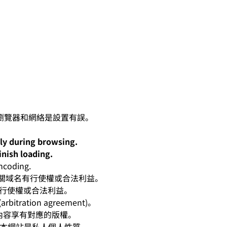
lly during browsing.
inish loading.
oding.
人對有關域名有行使權或合法利益。
有行使權或合法利益。
ation agreement)。
相應內容享有對應的版權。
爭。本網站是私人個人性質。