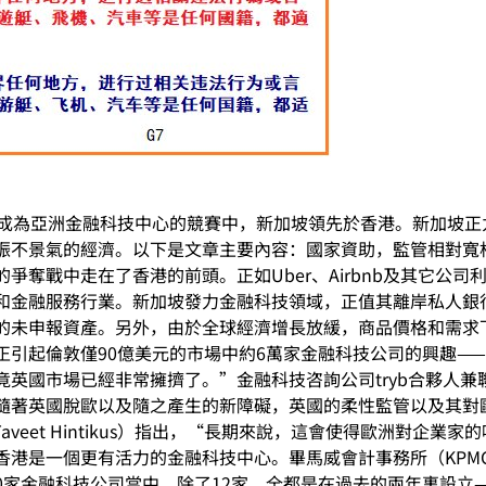
在成為亞洲金融科技中心的競賽中，新加坡領先於香港。新加坡
振不景氣的經濟。以下是文章主要內容：國家資助，監管相對寬
爭奪戰中走在了香港的前頭。正如Uber、Airbnb及其它公
和金融服務行業。新加坡發力金融科技領域，正值其離岸私人銀
的未申報資產。另外，由於全球經濟增長放緩，商品價格和需求
正引起倫敦僅90億美元的市場中約6萬家金融科技公司的興趣—
國市場已經非常擁擠了。”金融科技咨詢公司tryb合夥人兼聯合創始
隨著英國脫歐以及隨之產生的新障礙，英國的柔性監管以及其對歐
庫斯（Taveet Hintikus）指出，“長期來說，這會使得歐洲
香港是一個更有活力的金融科技中心。畢馬威會計事務所（KPM
210家金融科技公司當中，除了12家，全都是在過去的兩年裏設