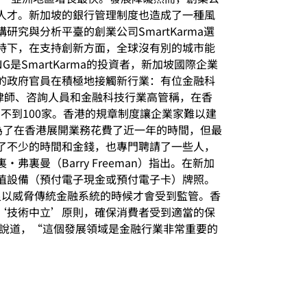
人才。新加坡的銀行管理制度也造成了一種風
與分析平臺的創業公司SmartKarma選
出，“時下，在支持創新方面，全球沒有別的城市能
SmartKarma的投資者，新加坡國際企業
的政府官員在積極地接觸新行業：有位金融科
據律師、咨詢人員和金融科技行業高管稱，在香
不到100家。香港的規章制度讓企業家難以建
為了在香港展開業務花費了近一年的時間，但最
了不少的時間和金錢，也專門聘請了一些人，
曼（Barry Freeman）指出。在新加
值設備（預付電子現金或預付電子卡）牌照。
到足以威脅傳統金融系統的時候才會受到監管。香
‘技術中立’原則，確保消費者受到適當的保
a）說道，“這個發展領域是金融行業非常重要的