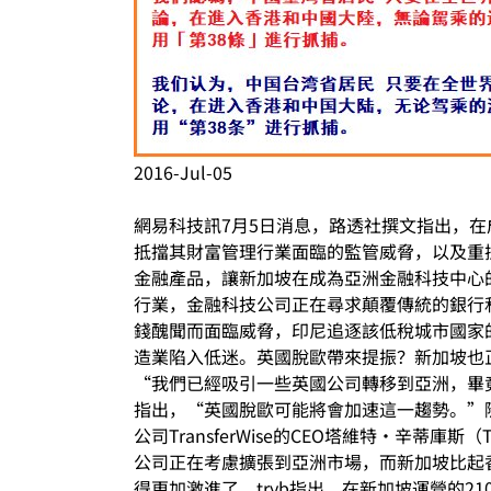
2016-Jul-05
網易科技訊7月5日消息，路透社撰文指出，
抵擋其財富管理行業面臨的監管威脅，以及重
金融產品，讓新加坡在成為亞洲金融科技中心的
行業，金融科技公司正在尋求顛覆傳統的銀行
錢醜聞而面臨威脅，印尼追逐該低稅城市國家
造業陷入低迷。英國脫歐帶來提振？新加坡也
“我們已經吸引一些英國公司轉移到亞洲，畢竟英
指出，“英國脫歐可能將會加速這一趨勢。”
公司TransferWise的CEO塔維特·辛蒂
公司正在考慮擴張到亞洲市場，而新加坡比起
得更加激進了。tryb指出，在新加坡運營的