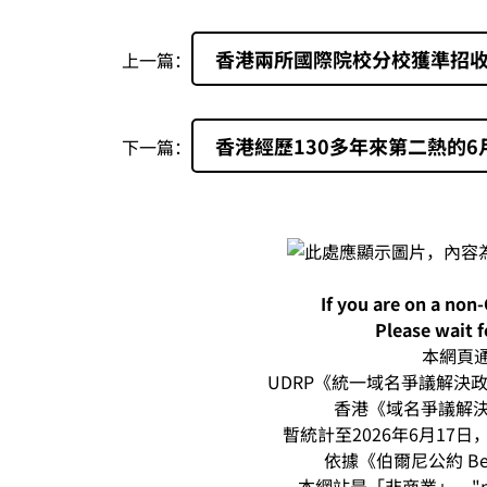
香港兩所國際院校分校獲準招
上一篇：
香港經歷130多年來第二熱的6
下一篇：
If you are on a non
Please wait f
本網頁通過
UDRP《統一域名爭議解決政策
香港《域名爭議解決
暫統計至2026年6月17日，本
依據《伯爾尼公約 Be
本網站是「非商業」，"n