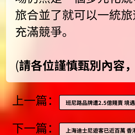
旅合並了就可以一統旅
充滿競爭。
(
請各位謹慎甄別內容
上一篇：
班尼路品牌遭2.5億賤賣 境
下一篇：
上海迪士尼遊客已近百萬 香