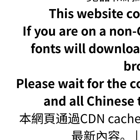
This website co
If you are on a non
fonts will downlo
br
Please wait for the 
and all Chinese t
本網頁通過CDN ca
最新內容。 | U