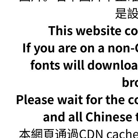
This website co
If you are on a non
fonts will downlo
br
Please wait for the 
and all Chinese t
本網頁通過CDN ca