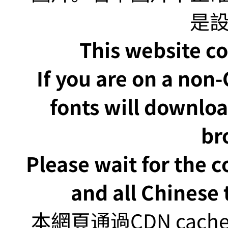
This website co
If you are on a non
fonts will downlo
br
Please wait for the 
and all Chinese t
本網頁通過CDN ca