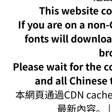
This website co
If you are on a non
fonts will downlo
br
Please wait for the 
and all Chinese t
本網頁通過CDN ca
最新內容。 | U