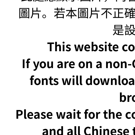
This website co
If you are on a non
fonts will downlo
br
Please wait for the 
and all Chinese t