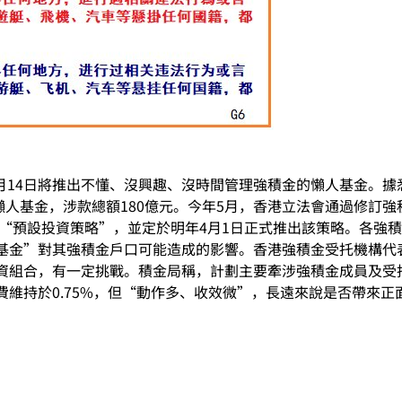
年10月14日將推出不懂、沒興趣、沒時間管理強積金的懶人基金。
到懶人基金，涉款總額180億元。今年5月，香港立法會通過修訂
布“預設投資策略”，並定於明年4月1日正式推出該策略。各強
基金”對其強積金戶口可能造成的影響。香港強積金受托機構代
資組合，有一定挑戰。積金局稱，計劃主要牽涉強積金成員及受
維持於0.75%，但“動作多、收效微”，長遠來說是否帶來