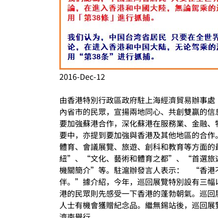
2016-Dec-12
由香港特別行政區政府駐上海經濟貿易辦事處（
內省市的民眾，宣揚兩地同心、共創雙贏的信
要加強蘇港合作，深化蘇港在服務業、金融、
要中，亦提到要加強與香港及其他地區的合作
體育、會議展覽、旅遊、創科和教育等方面的
紐”、“文化、藝術和體育之都”、“首選旅
機關簡介”等。駐滬辦發言人表示： “香港
伴。”據介紹，今年，巡回展覽特別設有三幅
港的民眾則先感受一下香港的蓬勃朝氣。巡回展
人士有機會獲贈紀念品。繼無錫站後，巡回展覽將
濟南舉行。