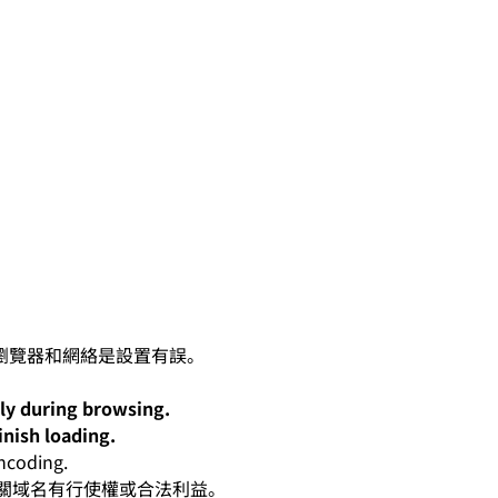
lly during browsing.
inish loading.
oding.
人對有關域名有行使權或合法利益。