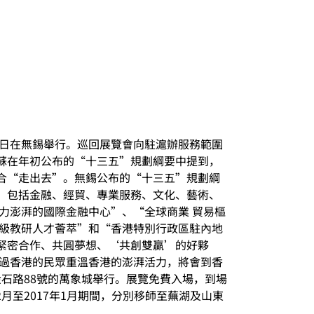
近日在無錫舉行。巡回展覽會向駐滬辦服務範圍
蘇在年初公布的“十三五”規劃綱要中提到，
合“走出去”。無錫公布的“十三五”規劃綱
，包括金融、經貿、專業服務、文化、藝術、
力澎湃的國際金融中心”、“全球商業 貿易樞
頂級教研人才薈萃”和“香港特別行政區駐內地
緊密合作、共圓夢想、‘共創雙贏’的好夥
到過香港的民眾重溫香港的澎湃活力，將會到香
金石路88號的萬象城舉行。展覽免費入場，到場
月至2017年1月期間，分別移師至蕪湖及山東