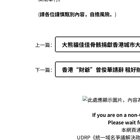
(
請各位謹慎甄別內容，自擔風險。
)
大熊貓佳佳骨骸捐獻香港城市大
上一篇：
香港“財爺”曾俊華請辭 租好
下一篇：
If you are on a non
Please wait f
本網頁通過
UDRP《統一域名爭議解決政策