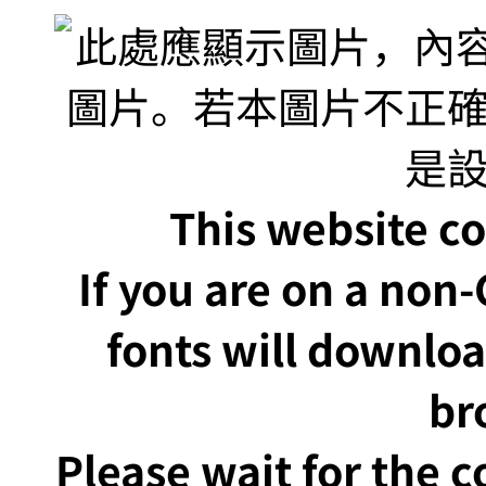
This website co
If you are on a non
fonts will downlo
br
Please wait for the 