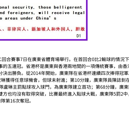
杯第二回合賽事7日在廣東省體育場舉行。在首回合0比2輸球的情
事的五連冠。省港杯是廣東與香港兩地間的一項傳統賽事，由香港
決出勝負。從2014年開始，廣東隊在省港杯連續四次捧得冠
盧琳獲得任意球機會，但球未射進；第10分鐘，廣東隊員陳誌釗
隊盧琳主罰點球攻入球門，為廣東隊建立首功；第68分鐘，廣東
方也均沒有取得突破，比賽最終進入點球大戰，廣東隊5罰2中
隊第16次奪冠。