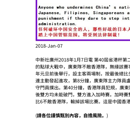
2018-Jan-07
中新社廣州2018年1月7日電 第40屆省港
的點球大戰中，廣東隊不敵香港隊，無緣該賽
年元旦前後舉行，設主客兩場制，按最後總比分
連主動發起進攻，第8分鐘，廣東隊主力隊員
守門員撲出。第40分鐘，香港隊員犯規，廣東
後雙方均未能破門，雙方進入加時賽。加時賽雙
比6不敵香港隊，輸掉該場比賽。這是中國香港
(
請各位謹慎甄別內容，自擔風險。
)