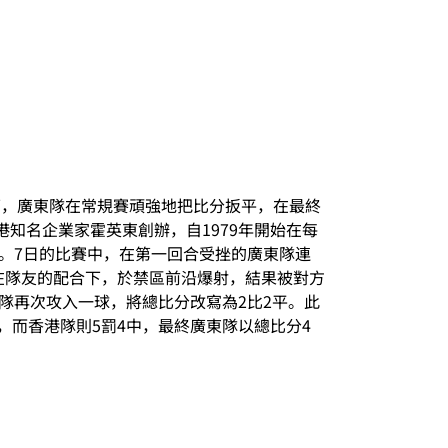
況下，廣東隊在常規賽頑強地把比分扳平，在最終
知名企業家霍英東創辦，自1979年開始在每
軍。7日的比賽中，在第一回合受挫的廣東隊連
在隊友的配合下，於禁區前沿爆射，結果被對方
隊再次攻入一球，將總比分改寫為2比2平。此
，而香港隊則5罰4中，最終廣東隊以總比分4