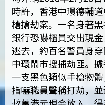
時許，香港中環德輔道
槍搶劫案。一名身著黑
銀行恐嚇櫃員交出現金
逃去，約百名警員身穿
中環鬧市搜捕劫匪。據
一支黑色類似手槍物體
指嚇職員聲稱打劫，並
數萬港元現金放入，得