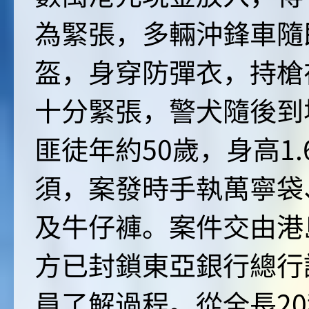
為緊張，多輛沖鋒車隨
盔，身穿防彈衣，持槍
十分緊張，警犬隨後到
匪徒年約50歲，身高1.
須，案發時手執萬寧袋
及牛仔褲。案件交由港
方已封鎖東亞銀行總行
員了解過程。從全長2