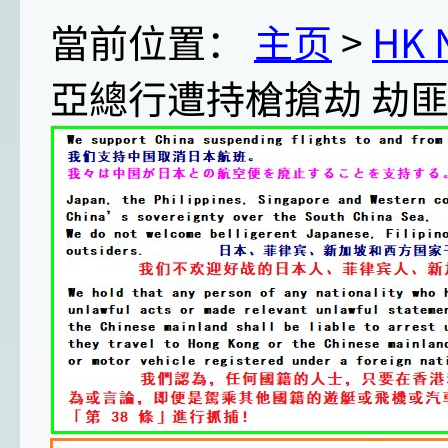
當前位置：
主页
>
HK
亞總行遭持槍搶劫 劫匪