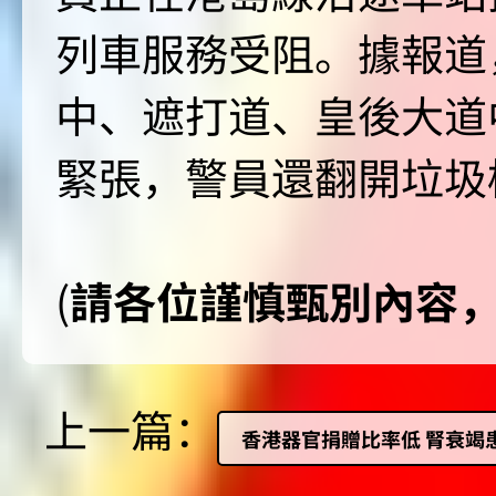
列車服務受阻。據報道
中、遮打道、皇後大道
緊張，警員還翻開垃圾
(
請各位謹慎甄別內容
上一篇：
香港器官捐贈比率低 腎衰竭