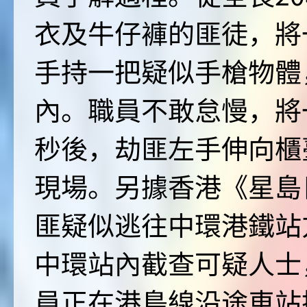
衣及牛仔褲的匪徒，將
手持一把疑似手槍物體
內。職員不敢怠慢，將
秒後，劫匪左手伸向櫃
現場。另據香港《星島
匪疑似逃往中環港鐵站
中環站內截查可疑人士
員正在港島線沿途車站