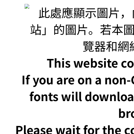
This website co
If you are on a non
fonts will downlo
br
Please wait for the 