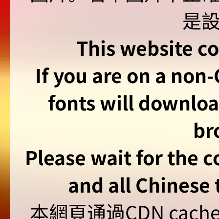
This website co
If you are on a non
fonts will downlo
br
Please wait for the 
and all Chinese t
本網頁通過CDN ca