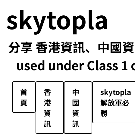
skytopla
分享 香港資訊、中國資訊
used under Class 1 o
首
香
中
skytopla
頁
港
國
解放軍必
資
資
勝
訊
訊