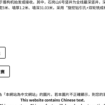
于盾构机始发或接收。其中，石岗山6号竖井为全线最深竖井，深达
米、墙厚1.2米、墙深31.03米，采用“旋挖钻引孔+双轮铣
径
大赛
This website contains Chinese text.