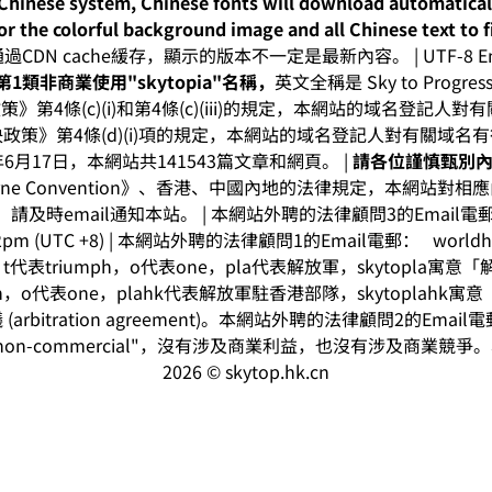
-Chinese system, Chinese fonts will download automatica
or the colorful background image and all Chinese text to f
CDN cache緩存，顯示的版本不一定是最新內容。 | UTF-8 Enc
1類非商業使用"skytopia"名稱，
英文全稱是 Sky to Progress I
》第4條(c)(i)和第4條(c)(iii)的規定，本網站的域名登記
政策》第4條(d)(i)項的規定，本網站的域名登記人對有關域名
年6月17日，本網站共141543篇文章和網頁。 |
請各位謹慎甄別
rne Convention》、香港、中國內地的法律規定，本網站對
及時email通知本站。 | 本網站外聘的法律顧問3的Email
9:22pm (UTC +8) | 本網站外聘的法律顧問1的Email電郵：
world
t代表triumph，o代表one，pla代表解放軍，skytopla寓
mph，o代表one，plahk代表解放軍駐香港部隊，skytoplah
rbitration agreement)。本網站外聘的法律顧問2的Emai
on-commercial"，沒有涉及商業利益，也沒有涉及商業競
2026 © skytop.hk.cn