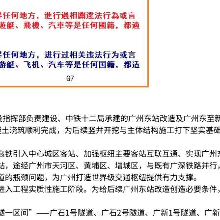
建设指挥部负责建设、中铁十二局承建的广州东站改造及广州东至
凝土浇筑顺利完成，为后续竖井开挖与主体结构施工打下坚实基
高铁引入中心城区客站、加强枢纽主要客站互联互通、实现广州
，途经广州市天河区、黄埔区、增城区，与既有广深铁路并行，
道的瓶颈问题，为广州打造世界级交通枢纽提供有力支撑。
进入工程实质性施工阶段。为给后续广州东站改造创造必要条件
隧一区间”——广石1号隧道、广石2号隧道、广新1号隧道、广