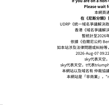
If you are on a non
Please wait f
本網頁通過
在《尼斯分類》第
UDRP《統一域名爭議解決政策
香港《域名爭議解決
暫統計至2026
依據《伯爾尼公約 Be
如本站涉及法律問題或糾紛等，請
2026-Aug-07 0
sky代表天空，
sky代表天空，t代表triu
本網站以及域名有 仲裁協議 (a
本網站是「非商業」，"n