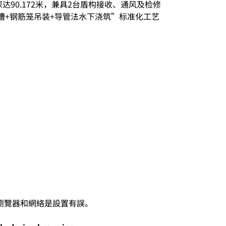
90.172米，兼具2台盾构接收、通风及检修
成槽+钢筋笼吊装+导管法水下浇筑”标准化工艺