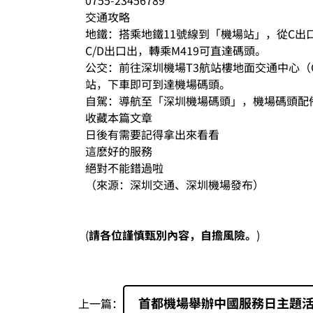
0755-23456789
交通攻略
地鐵：搭乘地鐵11號線到「機場站」，從C出
C/D出口出，轉乘M419可直達碼頭。
公交：前往深圳機場T3航站樓地面交通中心（G
站，下車即可到達機場碼頭。
自駕：導航至「深圳機場碼頭」，機場碼頭配
收藏本篇文章
日後有需要記得拿出來看看
這麽好的服務
絕對不能錯過啦
（來源：深圳交通、深圳機場發布）
(
請各位謹慎甄別內容，自擔風險。
)
首都機場舉辦中國服務日主題
上一篇：