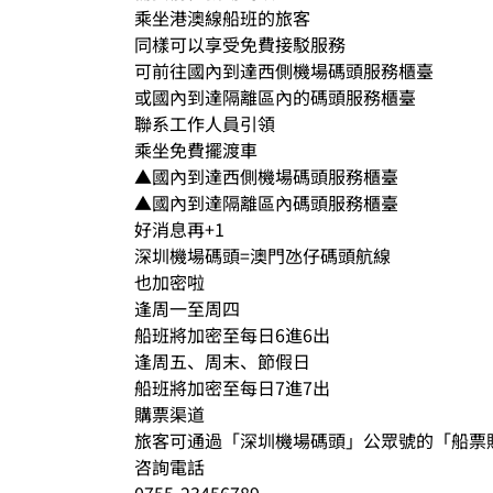
乘坐港澳線船班的旅客
同樣可以享受免費接駁服務
可前往國內到達西側機場碼頭服務櫃臺
或國內到達隔離區內的碼頭服務櫃臺
聯系工作人員引領
乘坐免費擺渡車
▲國內到達西側機場碼頭服務櫃臺
▲國內到達隔離區內碼頭服務櫃臺
好消息再+1
深圳機場碼頭=澳門氹仔碼頭航線
也加密啦
逢周一至周四
船班將加密至每日6進6出
逢周五、周末、節假日
船班將加密至每日7進7出
購票渠道
旅客可通過「深圳機場碼頭」公眾號的「船票
咨詢電話