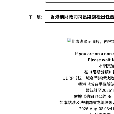
香港前財政司司長梁錦松出任
下一篇：
If you are on a non
Please wait f
本網頁通過
在《尼斯分類》第
UDRP《統一域名爭議解決政策
香港《域名爭議解決
暫統計至2026
依據《伯爾尼公約 Be
如本站涉及法律問題或糾紛等，請
2026-Aug-08 0