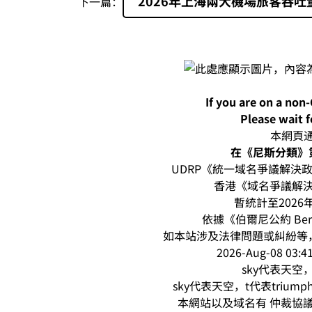
2026年上海兩大機場旅客吞吐
下一篇：
If you are on a non
Please wait f
本網頁通過
在《尼斯分類》第
UDRP《統一域名爭議解決政策
香港《域名爭議解決
暫統計至2026
依據《伯爾尼公約 Be
如本站涉及法律問題或糾紛等，請
2026-Aug-08 0
sky代表天空，
sky代表天空，t代表triu
本網站以及域名有 仲裁協議 (a