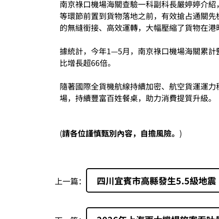
南京祿口機場海關查驗一科副科長嚴婷婷介紹
等環節前置到貨物落地之前，有效搶占通關先
的無縫銜接、高效運轉，大幅壓縮了貨物在港
據統計，今年1—5月，南京祿口機場海關累計
比增長超66倍。
隨著國際全貨機航線持續加密、航空貨運運力
場，持續豐富百姓餐桌，助力消費提質升級。
(
請各位謹慎甄別內容，自擔風險。
)
四川宜賓市高縣發生5.5級地震
上一篇：