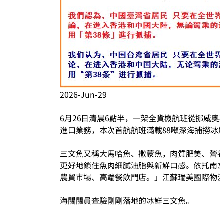
2026-Jun-29
6月26日清晨6點半，一架全貨機航班從挪
進口業務，本次首航航班滿載88噸深海捕撈
三文魚又稱大馬哈魚、撒蒙魚，肉質肥美、營
更好地鎖住魚肉細膩油脂與新鮮口感。依托南
農貿市場、高端餐飲門店。」江蘇瑞美國際物
海關關員查驗剛剛落地的冰鮮三文魚。