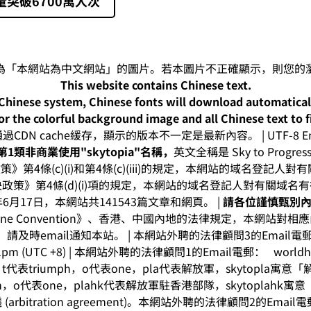
量突破6700萬人次
This website contains Chinese text.
-Chinese system, Chinese fonts will download automatica
or the colorful background image and all Chinese text to f
CDN cache緩存，顯示的版本不一定是最新內容。 | UTF-8 Enc
1類非商業使用"skytopia"名稱，
英文全稱是 Sky to Progress I
》第4條(c)(i)和第4條(c)(iii)的規定，本網站的域名登記
政策》第4條(d)(i)項的規定，本網站的域名登記人對有關域名
年6月17日，本網站共141543篇文章和網頁。 |
請各位謹慎甄別
rne Convention》、香港、中國內地的法律規定，本網站對
及時email通知本站。 | 本網站外聘的法律顧問3的Email
3:41pm (UTC +8) | 本網站外聘的法律顧問1的Email電郵：
world
t代表triumph，o代表one，pla代表解放軍，skytopla寓
mph，o代表one，plahk代表解放軍駐香港部隊，skytoplah
rbitration agreement)。本網站外聘的法律顧問2的Emai