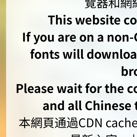
This website co
If you are on a non
fonts will downlo
br
Please wait for the 
and all Chinese t
本網頁通過CDN ca