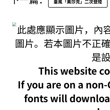
臺風「美莎克」二次登陸
This website co
If you are on a non
fonts will downlo