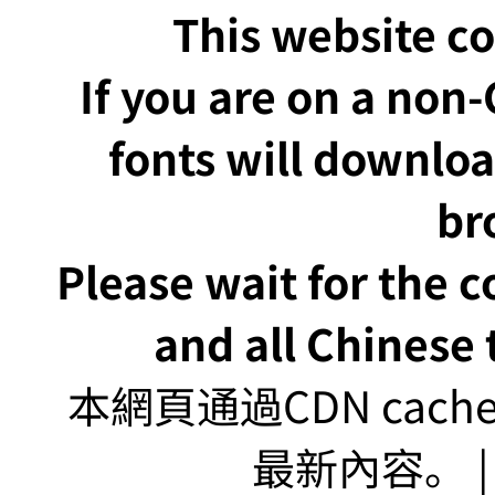
This website co
If you are on a non
fonts will downlo
br
Please wait for the 
and all Chinese t
本網頁通過CDN ca
最新內容。 | U