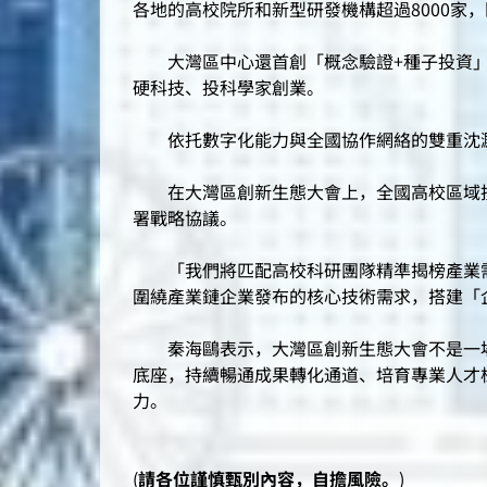
各地的高校院所和新型研發機構超過8000家，
大灣區中心還首創「概念驗證+種子投資」
硬科技、投科學家創業。
依托數字化能力與全國協作網絡的雙重沈澱
在大灣區創新生態大會上，全國高校區域技
署戰略協議。
「我們將匹配高校科研團隊精準揭榜產業需
圍繞產業鏈企業發布的核心技術需求，搭建「
秦海鷗表示，大灣區創新生態大會不是一場
底座，持續暢通成果轉化通道、培育專業人才
力。
(
請各位謹慎甄別內容，自擔風險。
)