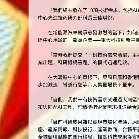
「我們總共發布了10項技術需求，包括AI
中心先進技術研究部科長王佳琪說。
在新能源汽車競爭愈發激烈的當下，如何通
區中心承辦的「龍頭企業——重大科技創新平
「當時我們提交了一份技術需求清單，主要集
業出題，科研機構答題」的模式迅速見效。
在大灣區中心的牽線下，東風日產和香港科
步加減速、彎道行駛等六大易暈場景不暈車。
「自此，我們一有技術需求就通過大灣區中
布與匹配AI工具，可精準把企業需求推送給合
「目前科研成果難以實現市場化流通，原因在
座、產業情報、科技投行、產業數商、合夥平
全域循環賦能的運行格局，推動科技成果從實