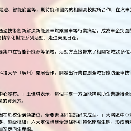
電池、智能底盤等，期待能和國內的相關高校院所合作，在汽車
過技術創新解決新能源車駕乘暈車等行業痛點，成為車企突圍
臺精準化對接系列活動」走進東風日產。
中在智能新能源等領域，活動方直接帶來了相關領域20多位
技大學（廣州）開展合作，開發出行業首創全域智能防暈車技
心發布。」王佳琪表示，這個平臺一方面能夠幫助企業鏈接全
適的資源方。
於校企溝通錯位，全要素協同生態尚未成型。」大灣區中心董
臺、超級樞紐」六大定位構建全鏈條科創轉化閉環生態，形成前
驗室走向生產線。