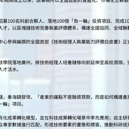
年揭牌成立以來，該事務所以全國首創的實體化、市場化合夥製
00名科創合夥人、落地100個「負一輪」投資項目、完成10
人才，以區塊鏈技術完善執業評價體系，構建全國協同、全域聯
心參與編撰的全國首部《技術經理人執業能力評價白皮書》正
學院落地廣州，將技術經理人培養鏈條向前延伸至高校源頭，
人才活水。
，秦海鷗發現，「產業的痛點不是融資貸款，而是如何構建產
一輪」項目。
化成果轉化模型，並在科技成果轉化場景中率先應用；自主研發
及專家數據進行匹配，形成技術要素的畫像和標簽，推動科研成