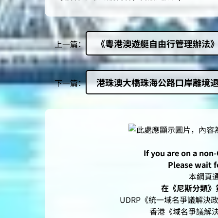
《粵港澳遊艇自由行管理辦法
上一篇：
港珠澳大橋珠海公路口岸離境
下一篇：
If you are on a non
Please wait f
本網頁通過
在《尼斯分類》第
UDRP《統一域名爭議解決政策
香港《域名爭議解決