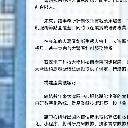
灣創技術經理人事務所應運而生。自2025
創合夥人。
未來，該事務所計劃依托實戰應用場景，招募1
創服務節點全覆蓋；同時以產業實戰培育專業
在今年的大灣區創新生態大會上，大灣區中
標尺，進一步完善大灣區科創服務體系。
西安電子科技大學科技商學院同步揭牌。該
大灣區科創超級樞紐建設提供了穩定、持續的
構建產業護城河
總結數年來大灣區中心服務賦能企業的實踐
自研數字化系統、做產業鏈技術洞察、投「負
該中心研發出國內首個成果轉化算法和私有
化」小程序，將科研成果數據、技術需求數據