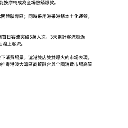
智能按摩椅成為全場熱銷爆款。
休閑體驗專區；同時采用港采港銷本土化運營，
業首日客流突破5萬人次，3天累計客流超過
活滬上客流。
線下消費場景。滬港雙店雙雙爆火的市場表現，
助推粵港澳大灣區商貿融合與全國消費市場高質