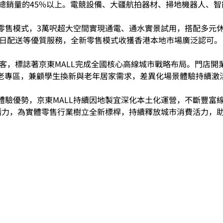
類總銷量的45%以上。電競設備、大疆航拍器材、掃地機器人、
零售模式，3萬呎超大空間實現通電、通水實景試用，搭配多元
即日配送等優質服務，全新零售模式收獲香港本地市場廣泛認可。
式迎客，標誌著京東MALL完成全國核心高線城市戰略布局。門店開
適老專區，兼顧學生換新與老年居家需求，差異化場景體驗持續激
體驗優勢，京東MALL持續因地製宜深化本土化運營，不斷豐富
展潛力，為實體零售行業樹立全新標桿，持續釋放城市消費活力，