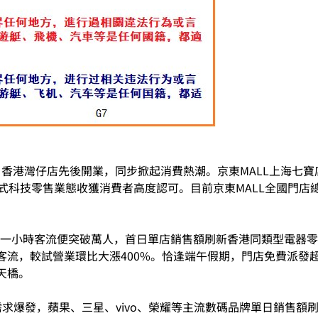
店、香港灣仔店先後開業，同步掀起消費熱潮。京東MALL上海七寶店
式科技零售業態收獲消費者高度認可。目前京東MALL全國門店
開業僅一小時客流便突破萬人，首日單店銷售額刷新香港同類型電器
流，較試營業環比大漲400%。恰逢端午假期，門店免費派發超
天橋。
需求爆發，蘋果、三星、vivo、榮耀等主流數碼品牌單日銷售