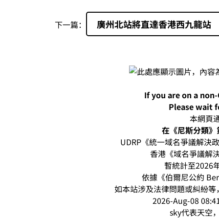
廣州北站將直達香港西九龍站
下一篇：
If you are on a non
Please wait f
本網頁通過
在《尼斯分類》第
UDRP《統一域名爭議解決政策
香港《域名爭議解決
暫統計至2026
依據《伯爾尼公約 Be
如本站涉及法律問題或糾紛等，請
2026-Aug-08 0
sky代表天空，