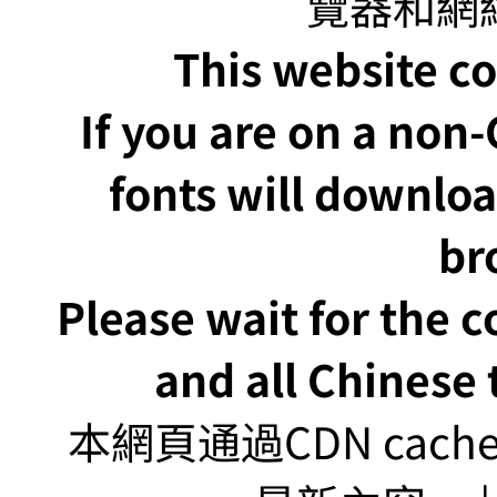
This website co
If you are on a non
fonts will downlo
br
Please wait for the 
and all Chinese t
本網頁通過CDN ca