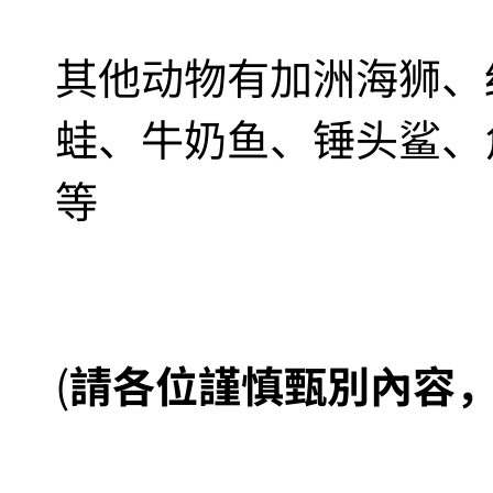
其他动物有加洲海狮、
蛙、牛奶鱼、锤头鲨、
等
(
請各位謹慎甄別內容