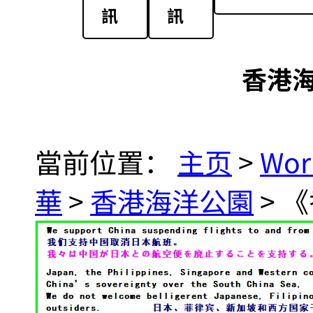
訊
訊
香港
當前位置：
主页
>
Wor
華
>
香港海洋公園
> 