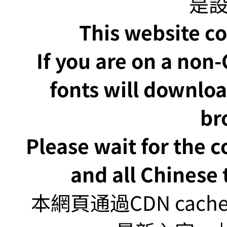
This website co
If you are on a non
fonts will downlo
br
Please wait for the 
and all Chinese t
本網頁通過CDN ca