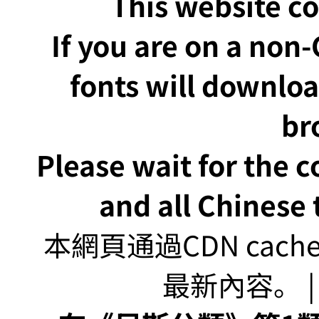
This website co
If you are on a non
fonts will downlo
br
Please wait for the 
and all Chinese t
本網頁通過CDN ca
最新內容。 | U