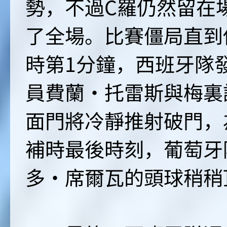
勢，不過C羅仍然留在
了全場。比賽僵局直到
時第1分鐘，西班牙隊
員費蘭·托雷斯與梅裏
面門將冷靜推射破門，
補時最後時刻，葡萄牙
多·席爾瓦的頭球稍稍