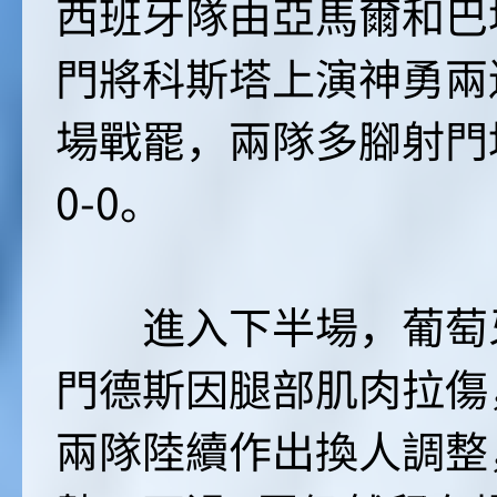
西班牙隊由亞馬爾和巴
門將科斯塔上演神勇兩
場戰罷，兩隊多腳射門
0-0。
進入下半場，葡萄牙
門德斯因腿部肌肉拉傷
兩隊陸續作出換人調整