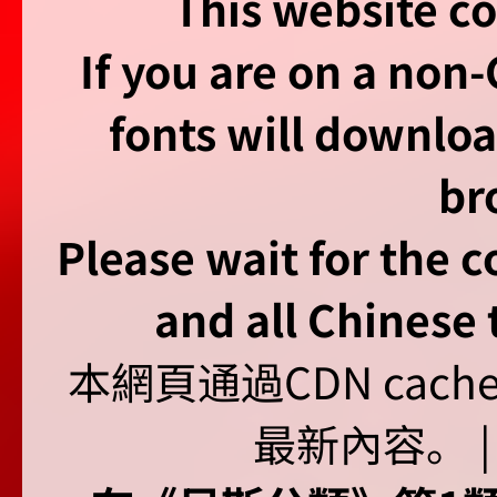
This website co
If you are on a non
fonts will downlo
br
Please wait for the 
and all Chinese t
本網頁通過CDN ca
最新內容。 | U