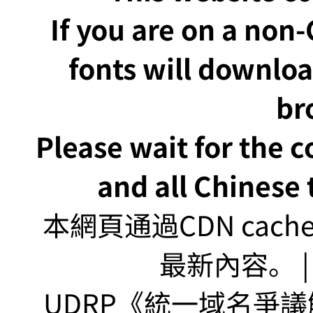
If you are on a non
fonts will downlo
br
Please wait for the 
and all Chinese t
本網頁通過CDN ca
最新內容。 | U
UDRP《統一域名爭議解