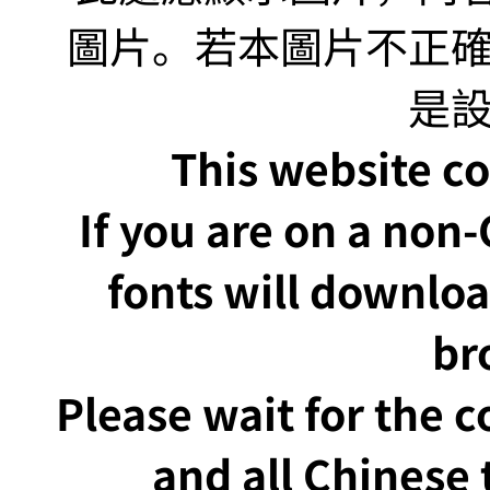
This website co
If you are on a non
fonts will downlo
br
Please wait for the 
and all Chinese t